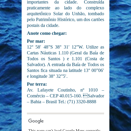
importantes da cidade. Construída
praticamente ao lado do complexo
arquitetônico Solar do Unhão, tombado
pelo Patrimônio Histórico, um dos cartões
postais da cidade.
Anote como chegar:
Por mar:
12° 58′ 48”S 38° 31′ 12”W. Utilize as
Cartas Náuticas 1.110 (Geral da Baía de
Todos os Santos ) e 1.101 (Costa de
Salvador). A entrada da Baía de Todos os
Santos fica situada na latitude 13° 00”06′
e longitude 38° 32”5′.
Por terra:
Av. Lafayete Coutinho, nº 1010 –
Comércio – CEP 40.015-160. Salvador
– Bahia – Brasil Tel.: (71) 3320-8888
This page can't load Google Maps correctly.