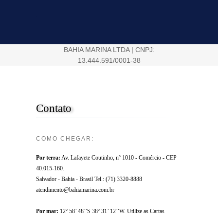
.
.
BAHIA MARINA LTDA | CNPJ:
13.444.591/0001-38
Contato
COMO CHEGAR:
Por terra:
Av. Lafayete Coutinho, nº 1010 - Comércio - CEP
40.015-160.
Salvador - Bahia - Brasil Tel.: (71) 3320-8888
atendimento@bahiamarina.com.br
Por mar:
12º 58’ 48’’S 38º 31’ 12’’W. Utilize as Cartas